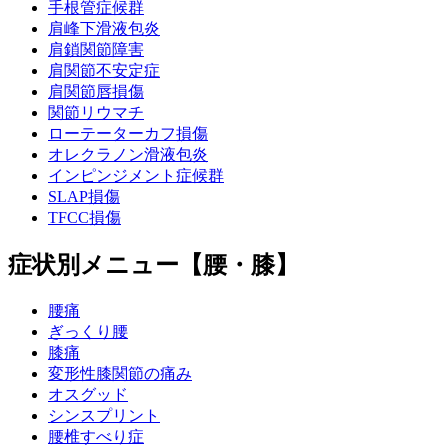
手根管症候群
肩峰下滑液包炎
肩鎖関節障害
肩関節不安定症
肩関節唇損傷
関節リウマチ
ローテーターカフ損傷
オレクラノン滑液包炎
インピンジメント症候群
SLAP損傷
TFCC損傷
症状別メニュー【腰・膝】
腰痛
ぎっくり腰
膝痛
変形性膝関節の痛み
オスグッド
シンスプリント
腰椎すべり症