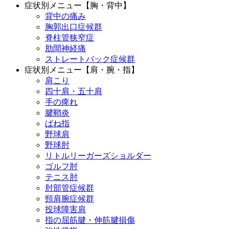
症状別メニュー【胸・背中】
背中の痛み
胸郭出口症候群
脊柱管狭窄症
肋間神経痛
ストレートバック症候群
症状別メニュー【肩・腕・指】
肩こり
四十肩・五十肩
手の痺れ
腱鞘炎
ばね指
野球肩
野球肘
リトルリーガーズショルダー
ゴルフ肘
テニス肘
肘部管症候群
頸肩腕症候群
投球障害肩
指の屈筋腱・伸筋腱損傷