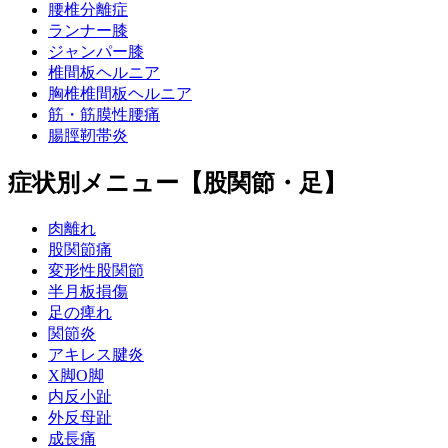
腰椎分離症
ランナー膝
ジャンパー膝
椎間板ヘルニア
胸椎椎間板ヘルニア
筋・筋膜性腰痛
腸脛靭帯炎
症状別メニュー【股関節・足】
肉離れ
股関節痛
変形性股関節
半月板損傷
足の痺れ
関節炎
アキレス腱炎
X脚O脚
内反小趾
外反母趾
成長痛