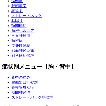
偏頭痛
眼精疲労
寝違え
ストレートネック
耳鳴り
顎関節症
頸椎ヘルニア
三叉神経痛
頸椎症
突発性難聴
顔面神経麻痺
斜角筋症候群
症状別メニュー【胸・背中】
背中の痛み
胸郭出口症候群
脊柱管狭窄症
肋間神経痛
ストレートバック症候群