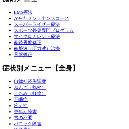
EMS療法
からだメンテナンスコース
スーパーライザー療法
スポーツ外傷専門プログラム
マイクロカレント療法
産後骨盤矯正
衝撃波（圧力波）治療
骨盤矯正
症状別メニュー【全身】
自律神経失調症
ねんざ（捻挫）
うちみ（打撲）
不眠症
冷え性
更年期障害
胃の不調
パニック障害