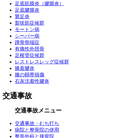
足底筋膜炎（腱膜炎）
足底腱膜炎
鵞足炎
梨状筋症候群
モートン病
シーバー病
踵骨骨端症
有痛性外脛骨
足根管症候群
レストレスレッグ症候群
膝蓋腱炎
膝の靱帯損傷
石灰沈着性腱炎
交通事故
交通事故メニュー
交通事故・むち打ち
病院と整骨院の併用
整形外科と接骨院