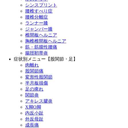
シンスプリント
腰椎すべり症
腰椎分離症
ランナー膝
ジャンパー膝
椎間板ヘルニア
胸椎椎間板ヘルニア
筋・筋膜性腰痛
腸脛靭帯炎
症状別メニュー【股関節・足】
肉離れ
股関節痛
変形性股関節
半月板損傷
足の痺れ
関節炎
アキレス腱炎
X脚O脚
内反小趾
外反母趾
成長痛