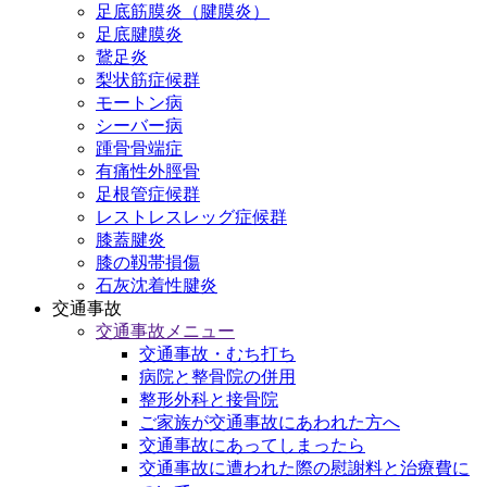
足底筋膜炎（腱膜炎）
足底腱膜炎
鵞足炎
梨状筋症候群
モートン病
シーバー病
踵骨骨端症
有痛性外脛骨
足根管症候群
レストレスレッグ症候群
膝蓋腱炎
膝の靱帯損傷
石灰沈着性腱炎
交通事故
交通事故メニュー
交通事故・むち打ち
病院と整骨院の併用
整形外科と接骨院
ご家族が交通事故にあわれた方へ
交通事故にあってしまったら
交通事故に遭われた際の慰謝料と治療費に