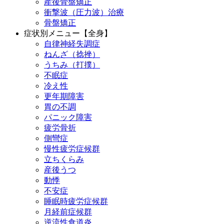
産後骨盤矯正
衝撃波（圧力波）治療
骨盤矯正
症状別メニュー【全身】
自律神経失調症
ねんざ（捻挫）
うちみ（打撲）
不眠症
冷え性
更年期障害
胃の不調
パニック障害
疲労骨折
側彎症
慢性疲労症候群
立ちくらみ
産後うつ
動悸
不安症
睡眠時疲労症候群
月経前症候群
逆流性食道炎