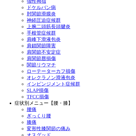
強性拇指
ドケルバン病
肘関節滑膜炎
神経圧迫症候群
上腕二頭筋長頭腱炎
手根管症候群
肩峰下滑液包炎
肩鎖関節障害
肩関節不安定症
肩関節唇損傷
関節リウマチ
ローテーターカフ損傷
オレクラノン滑液包炎
インピンジメント症候群
SLAP損傷
TFCC損傷
症状別メニュー【腰・膝】
腰痛
ぎっくり腰
膝痛
変形性膝関節の痛み
オスグッド