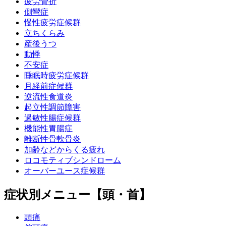
疲労骨折
側彎症
慢性疲労症候群
立ちくらみ
産後うつ
動悸
不安症
睡眠時疲労症候群
月経前症候群
逆流性食道炎
起立性調節障害
過敏性腸症候群
機能性胃腸症
離断性骨軟骨炎
加齢などからくる疲れ
ロコモティブシンドローム
オーバーユース症候群
症状別メニュー【頭・首】
頭痛