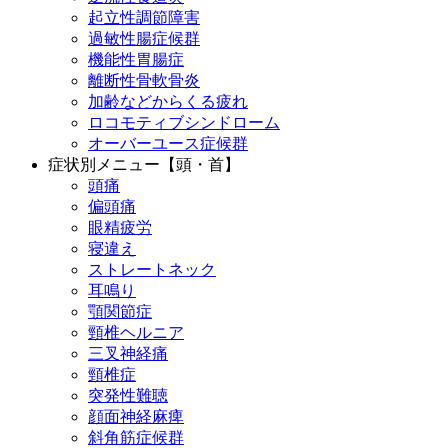
起立性調節障害
過敏性腸症候群
機能性胃腸症
離断性骨軟骨炎
加齢などからくる疲れ
ロコモティブシンドローム
オーバーユース症候群
症状別メニュー【頭・首】
頭痛
偏頭痛
眼精疲労
寝違え
ストレートネック
耳鳴り
顎関節症
頸椎ヘルニア
三叉神経痛
頸椎症
突発性難聴
顔面神経麻痺
斜角筋症候群