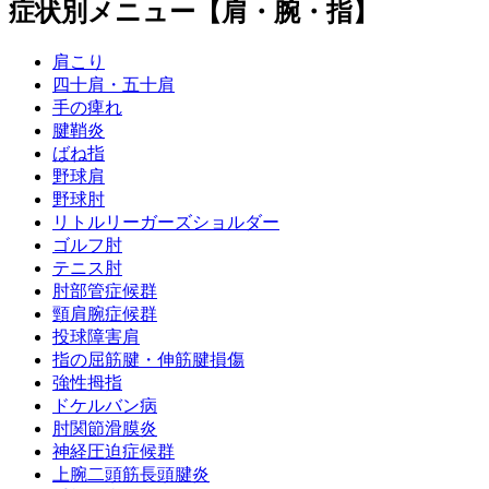
症状別メニュー【肩・腕・指】
肩こり
四十肩・五十肩
手の痺れ
腱鞘炎
ばね指
野球肩
野球肘
リトルリーガーズショルダー
ゴルフ肘
テニス肘
肘部管症候群
頸肩腕症候群
投球障害肩
指の屈筋腱・伸筋腱損傷
強性拇指
ドケルバン病
肘関節滑膜炎
神経圧迫症候群
上腕二頭筋長頭腱炎