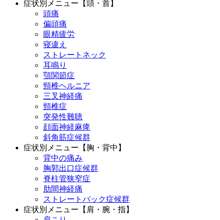
症状別メニュー【頭・首】
頭痛
偏頭痛
眼精疲労
寝違え
ストレートネック
耳鳴り
顎関節症
頸椎ヘルニア
三叉神経痛
頸椎症
突発性難聴
顔面神経麻痺
斜角筋症候群
症状別メニュー【胸・背中】
背中の痛み
胸郭出口症候群
脊柱管狭窄症
肋間神経痛
ストレートバック症候群
症状別メニュー【肩・腕・指】
肩こり