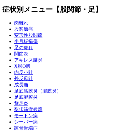
症状別メニュー【股関節・足】
肉離れ
股関節痛
変形性股関節
半月板損傷
足の痺れ
関節炎
アキレス腱炎
X脚O脚
内反小趾
外反母趾
成長痛
足底筋膜炎（腱膜炎）
足底腱膜炎
鵞足炎
梨状筋症候群
モートン病
シーバー病
踵骨骨端症