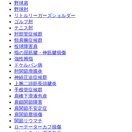
野球肩
野球肘
リトルリーガーズショルダー
ゴルフ肘
テニス肘
肘部管症候群
頸肩腕症候群
投球障害肩
指の屈筋腱・伸筋腱損傷
強性拇指
ドケルバン病
肘関節滑膜炎
神経圧迫症候群
上腕二頭筋長頭腱炎
手根管症候群
肩峰下滑液包炎
肩鎖関節障害
肩関節不安定症
肩関節唇損傷
関節リウマチ
ローテーターカフ損傷