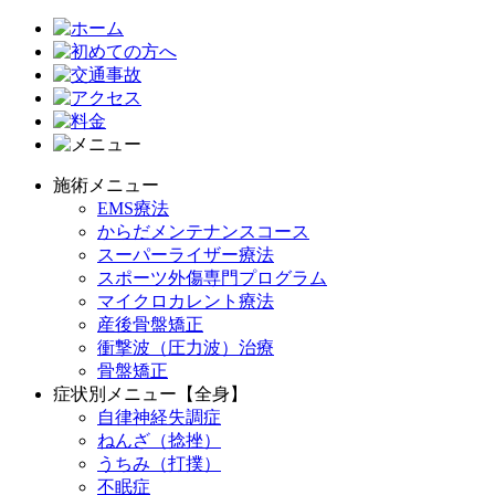
施術メニュー
EMS療法
からだメンテナンスコース
スーパーライザー療法
スポーツ外傷専門プログラム
マイクロカレント療法
産後骨盤矯正
衝撃波（圧力波）治療
骨盤矯正
症状別メニュー【全身】
自律神経失調症
ねんざ（捻挫）
うちみ（打撲）
不眠症