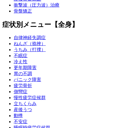
衝撃波（圧力波）治療
骨盤矯正
症状別メニュー【全身】
自律神経失調症
ねんざ（捻挫）
うちみ（打撲）
不眠症
冷え性
更年期障害
胃の不調
パニック障害
疲労骨折
側彎症
慢性疲労症候群
立ちくらみ
産後うつ
動悸
不安症
睡眠時疲労症候群