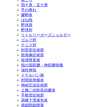
四十肩・五十肩
手の痺れ
腱鞘炎
ばね指
野球肩
野球肘
リトルリーガーズショルダー
ゴルフ肘
テニス肘
肘部管症候群
頸肩腕症候群
投球障害肩
指の屈筋腱・伸筋腱損傷
強性拇指
ドケルバン病
肘関節滑膜炎
神経圧迫症候群
上腕二頭筋長頭腱炎
手根管症候群
肩峰下滑液包炎
肩鎖関節障害