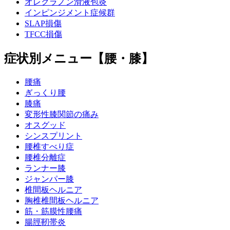
オレクラノン滑液包炎
インピンジメント症候群
SLAP損傷
TFCC損傷
症状別メニュー【腰・膝】
腰痛
ぎっくり腰
膝痛
変形性膝関節の痛み
オスグッド
シンスプリント
腰椎すべり症
腰椎分離症
ランナー膝
ジャンパー膝
椎間板ヘルニア
胸椎椎間板ヘルニア
筋・筋膜性腰痛
腸脛靭帯炎