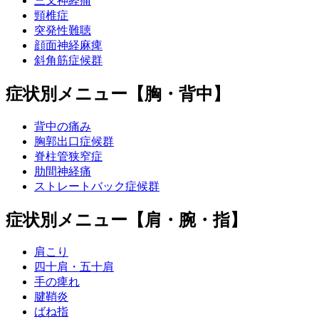
三叉神経痛
頸椎症
突発性難聴
顔面神経麻痺
斜角筋症候群
症状別メニュー【胸・背中】
背中の痛み
胸郭出口症候群
脊柱管狭窄症
肋間神経痛
ストレートバック症候群
症状別メニュー【肩・腕・指】
肩こり
四十肩・五十肩
手の痺れ
腱鞘炎
ばね指