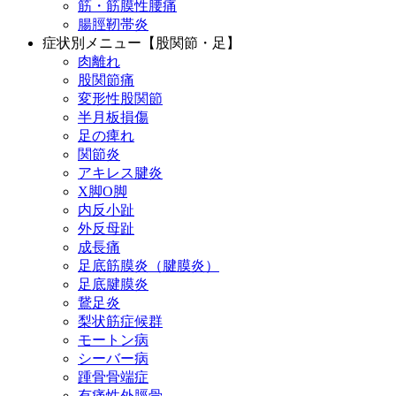
筋・筋膜性腰痛
腸脛靭帯炎
症状別メニュー【股関節・足】
肉離れ
股関節痛
変形性股関節
半月板損傷
足の痺れ
関節炎
アキレス腱炎
X脚O脚
内反小趾
外反母趾
成長痛
足底筋膜炎（腱膜炎）
足底腱膜炎
鵞足炎
梨状筋症候群
モートン病
シーバー病
踵骨骨端症
有痛性外脛骨