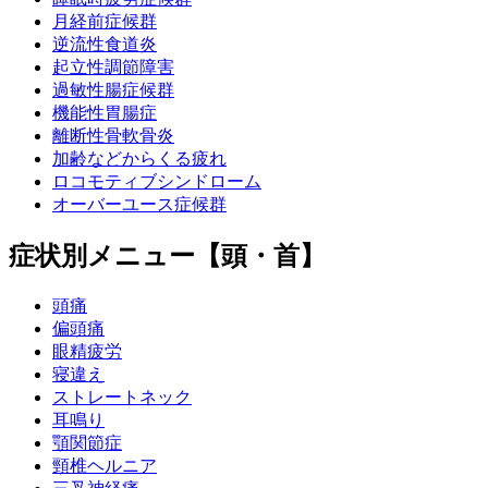
月経前症候群
逆流性食道炎
起立性調節障害
過敏性腸症候群
機能性胃腸症
離断性骨軟骨炎
加齢などからくる疲れ
ロコモティブシンドローム
オーバーユース症候群
症状別メニュー【頭・首】
頭痛
偏頭痛
眼精疲労
寝違え
ストレートネック
耳鳴り
顎関節症
頸椎ヘルニア