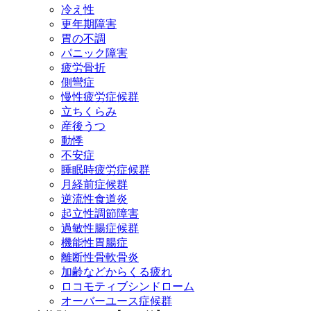
冷え性
更年期障害
胃の不調
パニック障害
疲労骨折
側彎症
慢性疲労症候群
立ちくらみ
産後うつ
動悸
不安症
睡眠時疲労症候群
月経前症候群
逆流性食道炎
起立性調節障害
過敏性腸症候群
機能性胃腸症
離断性骨軟骨炎
加齢などからくる疲れ
ロコモティブシンドローム
オーバーユース症候群