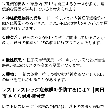
1. 遺伝的要因
： 家族内でRLSを発症するケースが多く、遺
伝的な要因が関与していると考えられます。
2. 神経伝達物質の異常
： ドーパミンという神経伝達物質の
働きに異常があるとされ、これがRLSの症状を引き起こす原
因とされています。
3. 鉄欠乏
： 鉄分の不足がRLSの発症に関連していることが
多く、鉄分の補給が症状の改善に役立つことがあります。
4. 慢性疾患
： 糖尿病や腎疾患、パーキンソン病などの慢性
疾患がRLSのリスクを高める要因となります。
5. 薬物
： 一部の薬物（抗うつ薬や抗精神病薬など）がRLS
の症状を悪化させることがあります。
レストレスレッグ症候群を予防するには？ │向日
市 さくら鍼灸接骨院
レストレスレッグ症候群の予防には、以下の方法が有効で