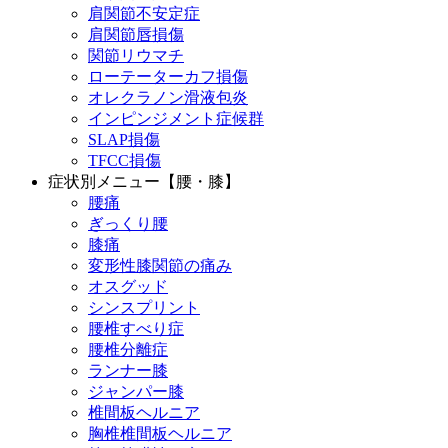
肩関節不安定症
肩関節唇損傷
関節リウマチ
ローテーターカフ損傷
オレクラノン滑液包炎
インピンジメント症候群
SLAP損傷
TFCC損傷
症状別メニュー【腰・膝】
腰痛
ぎっくり腰
膝痛
変形性膝関節の痛み
オスグッド
シンスプリント
腰椎すべり症
腰椎分離症
ランナー膝
ジャンパー膝
椎間板ヘルニア
胸椎椎間板ヘルニア