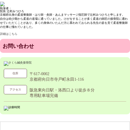
執筆者：
院長 辻村みつひろ
京都府出身の柔道整復師・はり師・灸師・あんまマッサージ指圧師で辻村みつひろと申します。
自分は幼少期から柔道の道場に通っていました。けがをすることが多く柔道の師匠の接骨院に通わ
せていただくことがあり、多くの身体のいたんだ方に慕われておられる先生の姿を見て柔道整復師
の仕事に憧れていました。
詳細はこちら
お問い合わせ
住所
〒617-0002
京都府向日市寺戸町永田1-116
アクセス
阪急東向日駅・洛西口より徒歩８分
専用駐車場完備