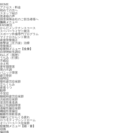
HOME
アクセス・料金
初めての方へ
スタッフ紹介
患者様の声
損害保険会社のご担当者様へ
施術メニュー
EMS療法
からだメンテナンスコース
スーパーライザー療法
スポーツ外傷専門プログラム
マイクロカレント療法
産後骨盤矯正
衝撃波（圧力波）治療
骨盤矯正
症状別メニュー【全身】
自律神経失調症
ねんざ（捻挫）
うちみ（打撲）
不眠症
冷え性
更年期障害
胃の不調
パニック障害
疲労骨折
側彎症
慢性疲労症候群
立ちくらみ
産後うつ
動悸
不安症
睡眠時疲労症候群
月経前症候群
逆流性食道炎
起立性調節障害
過敏性腸症候群
機能性胃腸症
離断性骨軟骨炎
加齢などからくる疲れ
ロコモティブシンドローム
オーバーユース症候群
症状別メニュー【頭・首】
頭痛
偏頭痛