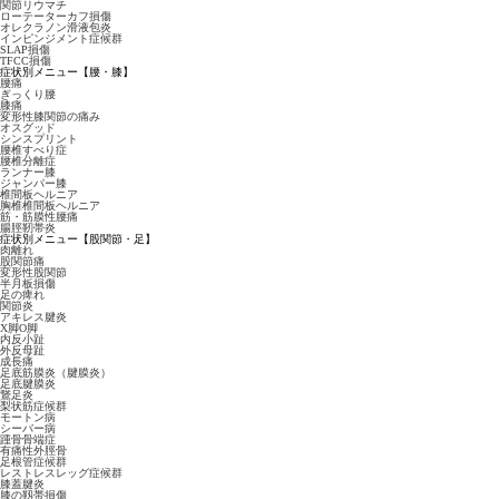
関節リウマチ
ローテーターカフ損傷
オレクラノン滑液包炎
インピンジメント症候群
SLAP損傷
TFCC損傷
症状別メニュー【腰・膝】
腰痛
ぎっくり腰
膝痛
変形性膝関節の痛み
オスグッド
シンスプリント
腰椎すべり症
腰椎分離症
ランナー膝
ジャンパー膝
椎間板ヘルニア
胸椎椎間板ヘルニア
筋・筋膜性腰痛
腸脛靭帯炎
症状別メニュー【股関節・足】
肉離れ
股関節痛
変形性股関節
半月板損傷
足の痺れ
関節炎
アキレス腱炎
X脚O脚
内反小趾
外反母趾
成長痛
足底筋膜炎（腱膜炎）
足底腱膜炎
鵞足炎
梨状筋症候群
モートン病
シーバー病
踵骨骨端症
有痛性外脛骨
足根管症候群
レストレスレッグ症候群
膝蓋腱炎
膝の靱帯損傷