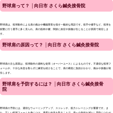
野球肩って？ │向日市 さくら鍼灸接骨院
野球肩は、投球動作による肩の痛みや機能障害を指す一般的な用語です。投手や捕手など、投球を
頻繁に行う選手に多く見られ、肩の筋肉や腱、関節に炎症や損傷が生じることが原因で発症しま
す。
野球肩の原因って？ │向日市 さくら鍼灸接骨院
野球肩の主な原因は、投球動作の過剰な使用（オーバーユース）によるものです。不適切な投球フ
ォームや、十分な休息を取らずに練習を続けることで、肩の構造に負担がかかり、痛みや損傷が発
生します。
野球肩を予防するには？ │向日市 さくら鍼灸接骨
院
野球肩の予防には、適切なウォーミングアップ、ストレッチ、筋力トレーニングが重要です。ま
た、正しい投球フォームを身につけ、適度な休息を取ることで、肩への負担を減らし予防につなが