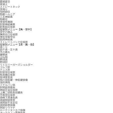
眼精疲労
寝違え
ストレートネック
耳鳴り
顎関節症
頸椎ヘルニア
三叉神経痛
頸椎症
突発性難聴
顔面神経麻痺
斜角筋症候群
症状別メニュー【胸・背中】
背中の痛み
胸郭出口症候群
脊柱管狭窄症
肋間神経痛
ストレートバック症候群
症状別メニュー【肩・腕・指】
肩こり
四十肩・五十肩
手の痺れ
腱鞘炎
ばね指
野球肩
野球肘
リトルリーガーズショルダー
ゴルフ肘
テニス肘
肘部管症候群
頸肩腕症候群
投球障害肩
指の屈筋腱・伸筋腱損傷
強性拇指
ドケルバン病
肘関節滑膜炎
神経圧迫症候群
上腕二頭筋長頭腱炎
手根管症候群
肩峰下滑液包炎
肩鎖関節障害
肩関節不安定症
肩関節唇損傷
関節リウマチ
ローテーターカフ損傷
オレクラノン滑液包炎