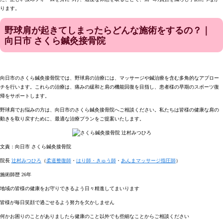
ります。
野球肩が起きてしまったらどんな施術をするの？｜
向日市 さくら鍼灸接骨院
向日市のさくら鍼灸接骨院では、野球肩の治療には、マッサージや鍼治療を含む多角的なアプロー
チを行います。これらの治療は、痛みの緩和と肩の機能回復を目指し、患者様の早期のスポーツ復
帰をサポートします。
野球肩でお悩みの方は、向日市のさくら鍼灸接骨院へご相談ください。私たちは皆様の健康な肩の
動きを取り戻すために、最適な治療プランをご提案いたします。
文責：向日市 さくら鍼灸接骨院
院長
辻村みつひろ
（
柔道整復師
・
はり師・きゅう師
・
あんまマッサージ指圧師
）
施術師歴 26年
地域の皆様の健康をお守りできるよう日々精進してまいります
皆様が毎日笑顔で過ごせるよう努力を欠かしません
何かお困りのことがありましたら健康のこと以外でも些細なことからご相談ください