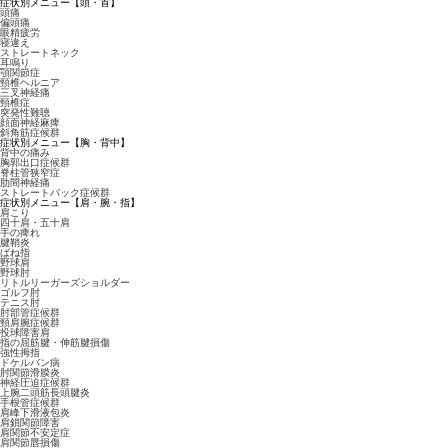
症状別メニュー【頭・首】
頭痛
偏頭痛
眼精疲労
寝違え
ストレートネック
耳鳴り
顎関節症
頸椎ヘルニア
三叉神経痛
頸椎症
突発性難聴
顔面神経麻痺
斜角筋症候群
症状別メニュー【胸・背中】
背中の痛み
胸郭出口症候群
脊柱管狭窄症
肋間神経痛
ストレートバック症候群
症状別メニュー【肩・腕・指】
肩こり
四十肩・五十肩
手の痺れ
腱鞘炎
ばね指
野球肩
野球肘
リトルリーガーズショルダー
ゴルフ肘
テニス肘
肘部管症候群
頸肩腕症候群
投球障害肩
指の屈筋腱・伸筋腱損傷
強性拇指
ドケルバン病
肘関節滑膜炎
神経圧迫症候群
上腕二頭筋長頭腱炎
手根管症候群
肩峰下滑液包炎
肩鎖関節障害
肩関節不安定症
肩関節唇損傷