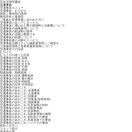
石灰沈着性腱炎
交通事故
交通事故メニュー
交通事故・むち打ち
病院と整骨院の併用
整形外科と接骨院
ご家族が交通事故にあわれた方へ
交通事故にあってしまったら
交通事故に遭われた際の慰謝料と治療費について
交通事故の保険使用について
交通事故の慰謝料の基準
交通事故の治療は重要です
交通事故の賠償について
交通事故後の治療やリハビリ
交通事故治療はさくら鍼灸接骨院へご相談を
人身傷害保険と搭乗者傷害保険について
交通事故での症状
むちうち
むちうちの様々な症状
交通事故の症状 頭痛
交通事故の症状 めまい
交通事故の症状 吐き気
交通事故の症状 打撲
交通事故の症状 捻挫
頸椎損傷・頸椎捻挫
交通事故の症状 腰椎捻挫
交通事故の症状 膝の痛み
交通事故の症状 関節痛
交通事故の症状 症状固定
交通事故のあれこれ
交通事故のあれこれ_交通事故
交通事故のあれこれ_人身事故
交通事故のあれこれ_同乗者
交通事故のあれこれ_同乗者(加害車両)
交通事故のあれこれ_物損事故
交通事故のあれこれ 任意保険の特約
交通事故のあれこれ 自動車事故
交通事故のあれこれ 自損事故
交通事故のあれこれ 自動車保険の種類
交通事故のあれこれ 自転車での事故
交通事故のあれこれ 高速道路での事故
交通事故のあれこれ バイクでの事故
初めての方へ
スタッフ紹介
患者様の声