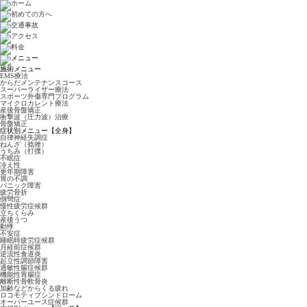
施術メニュー
EMS療法
からだメンテナンスコース
スーパーライザー療法
スポーツ外傷専門プログラム
マイクロカレント療法
産後骨盤矯正
衝撃波（圧力波）治療
骨盤矯正
症状別メニュー【全身】
自律神経失調症
ねんざ（捻挫）
うちみ（打撲）
不眠症
冷え性
更年期障害
胃の不調
パニック障害
疲労骨折
側彎症
慢性疲労症候群
立ちくらみ
産後うつ
動悸
不安症
睡眠時疲労症候群
月経前症候群
逆流性食道炎
起立性調節障害
過敏性腸症候群
機能性胃腸症
離断性骨軟骨炎
加齢などからくる疲れ
ロコモティブシンドローム
オーバーユース症候群