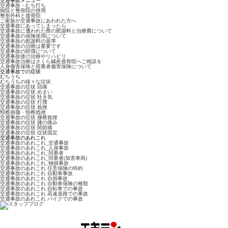
交通事故メニュー
交通事故・むち打ち
病院と整骨院の併用
整形外科と接骨院
ご家族が交通事故にあわれた方へ
交通事故にあってしまったら
交通事故に遭われた際の慰謝料と治療費について
交通事故の保険使用について
交通事故の慰謝料の基準
交通事故の治療は重要です
交通事故の賠償について
交通事故後の治療やリハビリ
交通事故治療はさくら鍼灸接骨院へご相談を
人身傷害保険と搭乗者傷害保険について
交通事故での症状
むちうち
むちうちの様々な症状
交通事故の症状 頭痛
交通事故の症状 めまい
交通事故の症状 吐き気
交通事故の症状 打撲
交通事故の症状 捻挫
頸椎損傷・頸椎捻挫
交通事故の症状 腰椎捻挫
交通事故の症状 膝の痛み
交通事故の症状 関節痛
交通事故の症状 症状固定
交通事故のあれこれ
交通事故のあれこれ_交通事故
交通事故のあれこれ_人身事故
交通事故のあれこれ_同乗者
交通事故のあれこれ_同乗者(加害車両)
交通事故のあれこれ_物損事故
交通事故のあれこれ 任意保険の特約
交通事故のあれこれ 自動車事故
交通事故のあれこれ 自損事故
交通事故のあれこれ 自動車保険の種類
交通事故のあれこれ 自転車での事故
交通事故のあれこれ 高速道路での事故
交通事故のあれこれ バイクでの事故