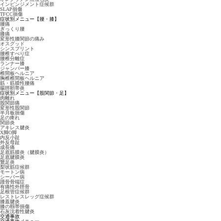
インピンジメント症候群
SLAP損傷
TFCC損傷
症状別メニュー【腰・膝】
腰痛
ぎっくり腰
膝痛
変形性膝関節の痛み
オスグッド
シンスプリント
腰椎すべり症
腰椎分離症
ランナー膝
ジャンパー膝
椎間板ヘルニア
胸椎椎間板ヘルニア
筋・筋膜性腰痛
腸脛靭帯炎
症状別メニュー【股関節・足】
肉離れ
股関節痛
変形性股関節
半月板損傷
足の痺れ
関節炎
アキレス腱炎
X脚O脚
内反小趾
外反母趾
成長痛
足底筋膜炎（腱膜炎）
足底腱膜炎
鵞足炎
梨状筋症候群
モートン病
シーバー病
踵骨骨端症
有痛性外脛骨
足根管症候群
レストレスレッグ症候群
膝蓋腱炎
膝の靱帯損傷
石灰沈着性腱炎
交通事故