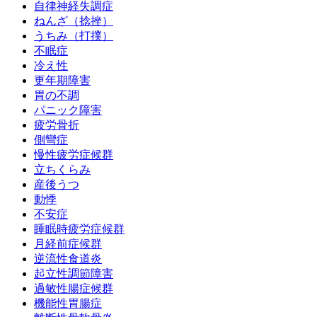
自律神経失調症
ねんざ（捻挫）
うちみ（打撲）
不眠症
冷え性
更年期障害
胃の不調
パニック障害
疲労骨折
側彎症
慢性疲労症候群
立ちくらみ
産後うつ
動悸
不安症
睡眠時疲労症候群
月経前症候群
逆流性食道炎
起立性調節障害
過敏性腸症候群
機能性胃腸症