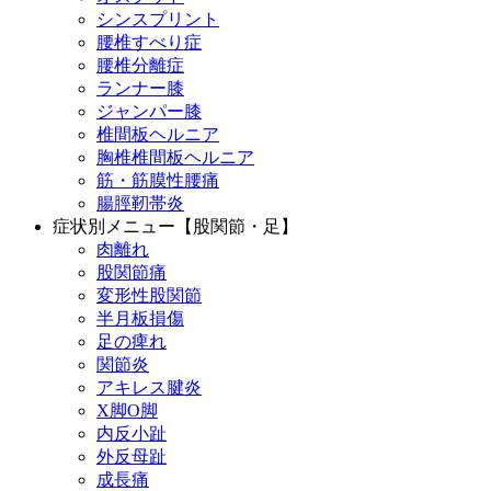
シンスプリント
腰椎すべり症
腰椎分離症
ランナー膝
ジャンパー膝
椎間板ヘルニア
胸椎椎間板ヘルニア
筋・筋膜性腰痛
腸脛靭帯炎
症状別メニュー【股関節・足】
肉離れ
股関節痛
変形性股関節
半月板損傷
足の痺れ
関節炎
アキレス腱炎
X脚O脚
内反小趾
外反母趾
成長痛