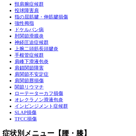
頸肩腕症候群
投球障害肩
指の屈筋腱・伸筋腱損傷
強性拇指
ドケルバン病
肘関節滑膜炎
神経圧迫症候群
上腕二頭筋長頭腱炎
手根管症候群
肩峰下滑液包炎
肩鎖関節障害
肩関節不安定症
肩関節唇損傷
関節リウマチ
ローテーターカフ損傷
オレクラノン滑液包炎
インピンジメント症候群
SLAP損傷
TFCC損傷
症状別メニュー【腰・膝】