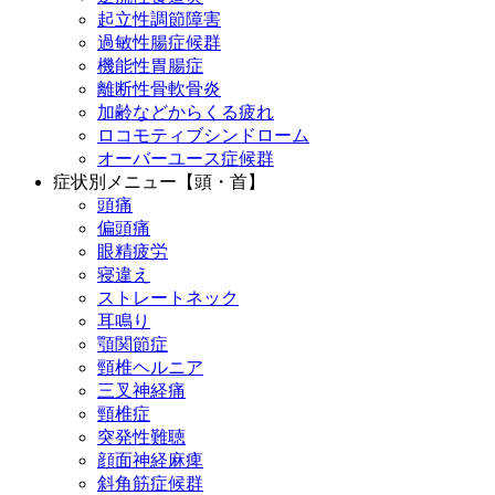
起立性調節障害
過敏性腸症候群
機能性胃腸症
離断性骨軟骨炎
加齢などからくる疲れ
ロコモティブシンドローム
オーバーユース症候群
症状別メニュー【頭・首】
頭痛
偏頭痛
眼精疲労
寝違え
ストレートネック
耳鳴り
顎関節症
頸椎ヘルニア
三叉神経痛
頸椎症
突発性難聴
顔面神経麻痺
斜角筋症候群