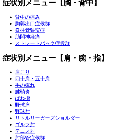
症状別メニュー【胸・背中】
背中の痛み
胸郭出口症候群
脊柱管狭窄症
肋間神経痛
ストレートバック症候群
症状別メニュー【肩・腕・指】
肩こり
四十肩・五十肩
手の痺れ
腱鞘炎
ばね指
野球肩
野球肘
リトルリーガーズショルダー
ゴルフ肘
テニス肘
肘部管症候群