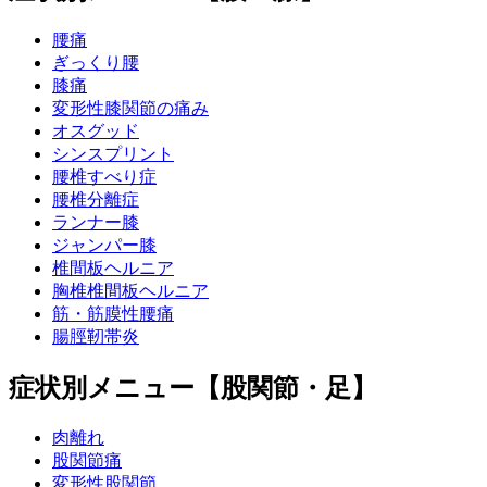
腰痛
ぎっくり腰
膝痛
変形性膝関節の痛み
オスグッド
シンスプリント
腰椎すべり症
腰椎分離症
ランナー膝
ジャンパー膝
椎間板ヘルニア
胸椎椎間板ヘルニア
筋・筋膜性腰痛
腸脛靭帯炎
症状別メニュー【股関節・足】
肉離れ
股関節痛
変形性股関節