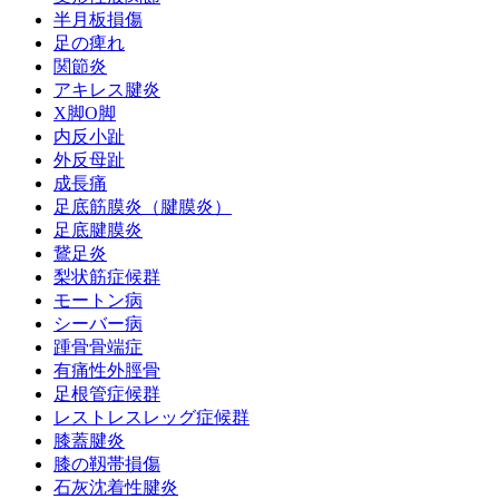
半月板損傷
足の痺れ
関節炎
アキレス腱炎
X脚O脚
内反小趾
外反母趾
成長痛
足底筋膜炎（腱膜炎）
足底腱膜炎
鵞足炎
梨状筋症候群
モートン病
シーバー病
踵骨骨端症
有痛性外脛骨
足根管症候群
レストレスレッグ症候群
膝蓋腱炎
膝の靱帯損傷
石灰沈着性腱炎