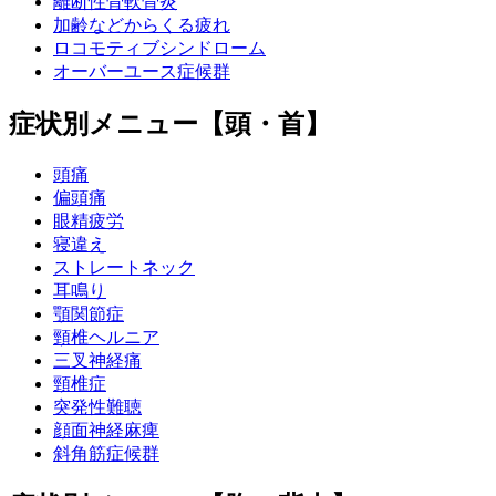
離断性骨軟骨炎
加齢などからくる疲れ
ロコモティブシンドローム
オーバーユース症候群
症状別メニュー【頭・首】
頭痛
偏頭痛
眼精疲労
寝違え
ストレートネック
耳鳴り
顎関節症
頸椎ヘルニア
三叉神経痛
頸椎症
突発性難聴
顔面神経麻痺
斜角筋症候群