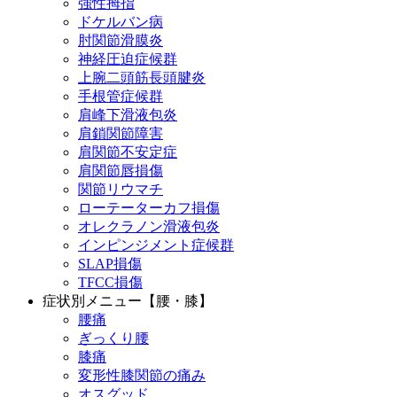
強性拇指
ドケルバン病
肘関節滑膜炎
神経圧迫症候群
上腕二頭筋長頭腱炎
手根管症候群
肩峰下滑液包炎
肩鎖関節障害
肩関節不安定症
肩関節唇損傷
関節リウマチ
ローテーターカフ損傷
オレクラノン滑液包炎
インピンジメント症候群
SLAP損傷
TFCC損傷
症状別メニュー【腰・膝】
腰痛
ぎっくり腰
膝痛
変形性膝関節の痛み
オスグッド