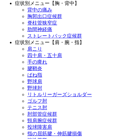
症状別メニュー【胸・背中】
背中の痛み
胸郭出口症候群
脊柱管狭窄症
肋間神経痛
ストレートバック症候群
症状別メニュー【肩・腕・指】
肩こり
四十肩・五十肩
手の痺れ
腱鞘炎
ばね指
野球肩
野球肘
リトルリーガーズショルダー
ゴルフ肘
テニス肘
肘部管症候群
頸肩腕症候群
投球障害肩
指の屈筋腱・伸筋腱損傷