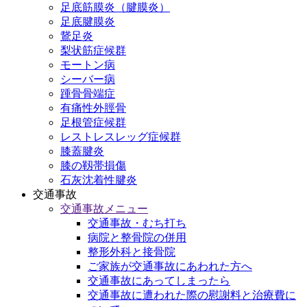
足底筋膜炎（腱膜炎）
足底腱膜炎
鵞足炎
梨状筋症候群
モートン病
シーバー病
踵骨骨端症
有痛性外脛骨
足根管症候群
レストレスレッグ症候群
膝蓋腱炎
膝の靱帯損傷
石灰沈着性腱炎
交通事故
交通事故メニュー
交通事故・むち打ち
病院と整骨院の併用
整形外科と接骨院
ご家族が交通事故にあわれた方へ
交通事故にあってしまったら
交通事故に遭われた際の慰謝料と治療費に