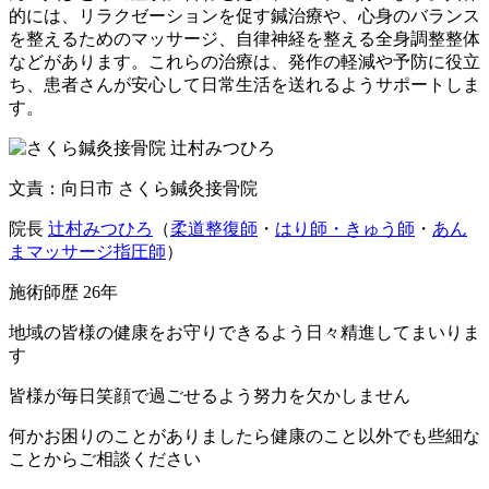
的には、リラクゼーションを促す鍼治療や、心身のバランス
を整えるためのマッサージ、自律神経を整える全身調整整体
などがあります。これらの治療は、発作の軽減や予防に役立
ち、患者さんが安心して日常生活を送れるようサポートしま
す。
文責：向日市 さくら鍼灸接骨院
院長
辻村みつひろ
（
柔道整復師
・
はり師・きゅう師
・
あん
まマッサージ指圧師
）
施術師歴 26年
地域の皆様の健康をお守りできるよう日々精進してまいりま
す
皆様が毎日笑顔で過ごせるよう努力を欠かしません
何かお困りのことがありましたら健康のこと以外でも些細な
ことからご相談ください