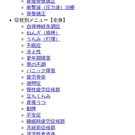
産後骨盤矯正
衝撃波（圧力波）治療
骨盤矯正
症状別メニュー【全身】
自律神経失調症
ねんざ（捻挫）
うちみ（打撲）
不眠症
冷え性
更年期障害
胃の不調
パニック障害
疲労骨折
側彎症
慢性疲労症候群
立ちくらみ
産後うつ
動悸
不安症
睡眠時疲労症候群
月経前症候群
逆流性食道炎