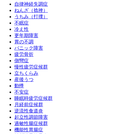
自律神経失調症
ねんざ（捻挫）
うちみ（打撲）
不眠症
冷え性
更年期障害
胃の不調
パニック障害
疲労骨折
側彎症
慢性疲労症候群
立ちくらみ
産後うつ
動悸
不安症
睡眠時疲労症候群
月経前症候群
逆流性食道炎
起立性調節障害
過敏性腸症候群
機能性胃腸症