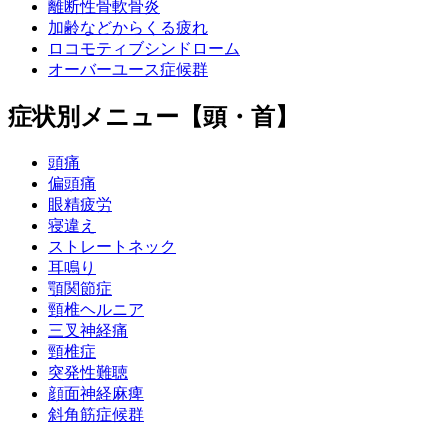
離断性骨軟骨炎
加齢などからくる疲れ
ロコモティブシンドローム
オーバーユース症候群
症状別メニュー【頭・首】
頭痛
偏頭痛
眼精疲労
寝違え
ストレートネック
耳鳴り
顎関節症
頸椎ヘルニア
三叉神経痛
頸椎症
突発性難聴
顔面神経麻痺
斜角筋症候群