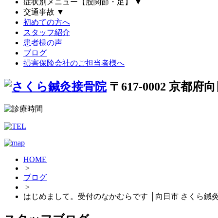
症状別メニュー【股関節・足】
▼
交通事故
▼
初めての方へ
スタッフ紹介
患者様の声
ブログ
損害保険会社のご担当者様へ
〒617-0002 京都府
HOME
>
ブログ
>
はじめまして。受付のなかむらです │向日市 さくら鍼